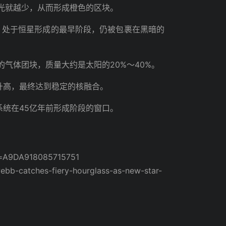
光就越少，从而形成橙色的区块。
星，处于恒星形成的最早阶段，仍被包裹在黑暗的
气体团块，质量大约是太阳的20%～40%。
将升高，最终达到稳定的核融合。
系统在45亿年前形成阶段的窗口。
A9DA918085715751
ebb-catches-fiery-hourglass-as-new-star-