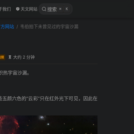
 new window
于我们
天文网站
搜索
⌘
K
官方网站
韦伯拍下未曾见过的宇宙沙漏
漏
大约 2 分钟
远镜
炽热宇宙沙漏。
些五颜六色的“云彩”只在红外光下可见，因此在