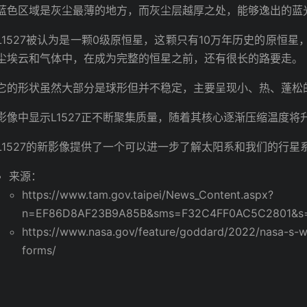
蓝色区域是灰尘最薄的地方，而灰尘层越厚之处，能够逸出的蓝
L1527被认为是一颗0级原恒星，这颗只有10万年历史的原恒
尘埃云和气体中，在成为完整的恒星之前，还有很长的路要走。
它的形状虽然大部分是球形但并不稳定，主要呈现小、热、蓬松的
影像中显示L1527正不断聚集质量，随着其核心逐渐压缩温度
L1527的新影像提供了一个可以进一步了解太阳系和我们的行星
来源：
https://www.tam.gov.taipei/News_Content.aspx?
n=EF86D8AF23B9A85B&sms=F32C4FF0AC5C2801&s=
https://www.nasa.gov/feature/goddard/2022/nasa-s-w
forms/