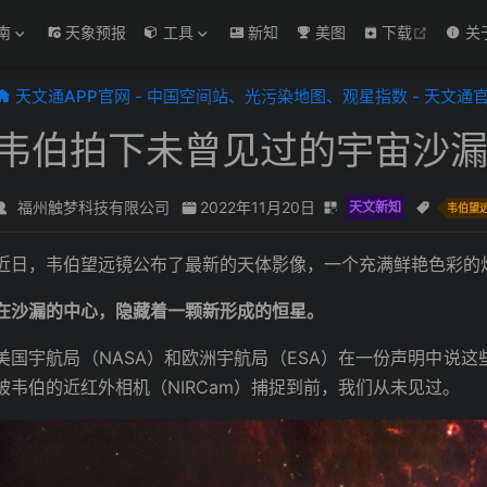
open in
南
天象预报
工具
新知
美图
下载
关
天文通APP官网 - 中国空间站、光污染地图、观星指数 - 天文通
韦伯拍下未曾见过的宇宙沙
福州触梦科技有限公司
2022年11月20日
天文新知
韦伯望
近日，韦伯望远镜公布了最新的天体影像，一个充满鲜艳色彩的
在沙漏的中心，隐藏着一颗新形成的恒星。
美国宇航局（NASA）和欧洲宇航局（ESA）在一份声明中说这
被韦伯的近红外相机（NIRCam）捕捉到前，我们从未见过。