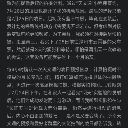
轨为前提做后续的拍摄计划。通过“天文通”小程序查询，
7月28日的凌日也离开了我的机动范围。最后的选择只能
是7月25日的凌日。起初我有些不情愿，毕竟在变轨后，
我计划的铁路线机动方式需要离开龙岩市。但考虑到对接
后变轨可能更加频繁，为了尝鲜，我必须在对接后尽快拍
摄。思量再三，我买下了25日前往漳州市云霄县的火车
票，然后就是3天的紧张和等待。哪怕是再出现一次轨道
的微调，这套设备可能就要吃上一个月的灰。
每4小时确认一次天文通的凌日预报信息；计算拍摄时不
模糊的最长曝光时间；精打细算如何选择具体的拍摄地
点；再进行一次高温模拟拍摄、模拟实拍构图……转眼到
了7月24日下午，在和家人一起看完“问天”实验舱的发射
后，他们为成功发射而十分激动；而当我听到实验舱在与
“长征五号B”运载火箭分离后，仍然要进行机动的消息
后，内心不由更加的紧张——是不是又要变轨了。所幸天
文通的预报和爱好者群里的大佬拍到的凌日都告诉我，轨