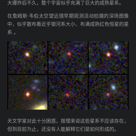
大爆炸后不久，整个宇宙似乎充满了巨大的成熟星系。
在詹姆斯·韦伯太空望远镜早期观测活动拍摄的深场图像
中，似乎散布着近乎银河系大小、布满成熟红色恒星的星
系 。
天文学家对此十分困惑，按理来说这些星系不应该存在，
但到目前为止，还没有人能解释它们是如何形成的。