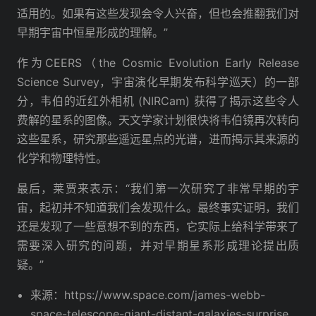
适用的。如果有这些发现会令人兴奋，但也会推翻我们对
早期宇宙中恒星形成的理解。”
作为CEERS（the Cosmic Evolution Early Release
Science Survey，宇宙演化早期发布科学巡天）的一部
分，韦伯的近红外相机 (NIRCam) 获得了揭示这些令人
费解的星系的图像。天文学家计划很快将韦伯镜再次转向
这些星系，研究那些遥远星点的光谱，进而揭示其来源的
化学和物理特性。
最后，莱贾来表示：“我们第一次研究了非常早期的宇
宙，起初并不知道我们会发现什么。最终事实证明，我们
还是发现了一些意想不到的东西，它实际上给科学带来了
需要深入研究的问题，并对早期星系形成理论提出质
疑。”
来源：https://www.space.com/james-webb-
space-telescope-giant-distant-galaxies-surprise