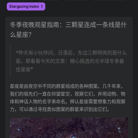
Stargazing Index
1
冬季夜晚观星指南：三颗星连成一条线是什
么星座？
❝昨天有小伙伴问，日落后，东边三颗明亮的是什么
星。那看看今天的文章：精心挑选的北半球冬季最
佳星座❞
星座是由夜空中不同的群星组成的各种图案。几千年来，
我们的祖先们一直在仰望星空，观察它们，并用动物、物
体和神话人物的名字来命名。辨认星座需要想象力和观察
力，可以通过寻找类似图案的群星来识别出它们。