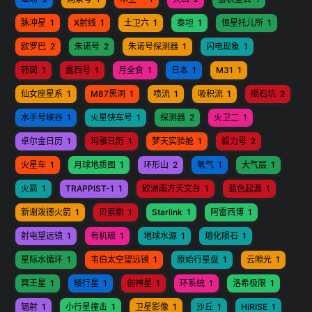
脉冲星
1
X射线
1
土卫六
1
泰坦
1
恒星托儿所
1
欧罗巴
2
朱诺号
2
朱诺号探测器
1
闪电现象
1
韩国
1
露西号
1
月全食
1
日本
1
M31
1
仙女座星系
1
M87黑洞
1
喷流
1
吸积流
1
陨石坑
2
水手号峡谷
1
火星快车号
1
探测器
2
火卫二
1
卓尔金日历
1
玛雅日历
1
梦天实验舱
1
毅力号
2
火星车
1
月球地质图
1
环形山
2
氧气
1
大气层
1
火箭
1
TRAPPIST-1
1
欧洲南方天文台
1
蓝色起源
1
新谢泼德火箭
1
贝索斯
1
Starlink
1
阿雷西博
1
射电望远镜
1
有机碳
1
地球水源
1
熔化陨石
1
星际水循环
1
韦伯太空望远镜
1
原始行星盘
1
云隙光
1
冥王星
1
矮行星
1
创神星
1
环系统
1
洛希极限
1
辐射
1
小行星撞击
1
卫星影像
1
沙丘
1
HiRISE
1