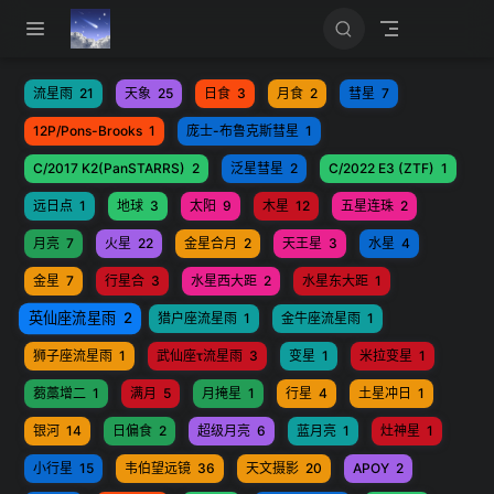
跳至主要內容
流星雨
21
天象
25
日食
3
月食
2
彗星
7
12P/Pons-Brooks
1
庞士-布鲁克斯彗星
1
C/2017 K2(PanSTARRS)
2
泛星彗星
2
C/2022 E3 (ZTF)
1
远日点
1
地球
3
太阳
9
木星
12
五星连珠
2
月亮
7
火星
22
金星合月
2
天王星
3
水星
4
金星
7
行星合
3
水星西大距
2
水星东大距
1
英仙座流星雨
2
猎户座流星雨
1
金牛座流星雨
1
狮子座流星雨
1
武仙座τ流星雨
3
变星
1
米拉变星
1
蒭藁增二
1
满月
5
月掩星
1
行星
4
土星冲日
1
银河
14
日偏食
2
超级月亮
6
蓝月亮
1
灶神星
1
小行星
15
韦伯望远镜
36
天文摄影
20
APOY
2