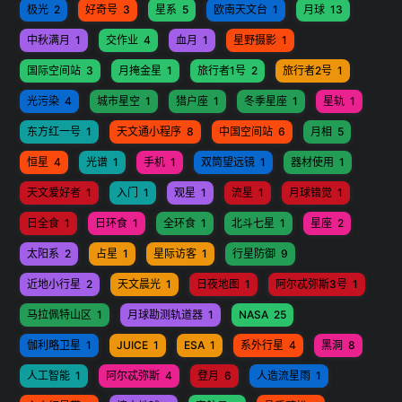
极光
2
好奇号
3
星系
5
欧南天文台
1
月球
13
中秋满月
1
交作业
4
血月
1
星野摄影
1
国际空间站
3
月掩金星
1
旅行者1号
2
旅行者2号
1
光污染
4
城市星空
1
猎户座
1
冬季星座
1
星轨
1
东方红一号
1
天文通小程序
8
中国空间站
6
月相
5
恒星
4
光谱
1
手机
1
双筒望远镜
1
器材使用
1
天文爱好者
1
入门
1
观星
1
流星
1
月球错觉
1
日全食
1
日环食
1
全环食
1
北斗七星
1
星座
2
太阳系
2
占星
1
星际访客
1
行星防御
9
近地小行星
2
天文晨光
1
日夜地图
1
阿尔忒弥斯3号
1
马拉佩特山区
1
月球勘测轨道器
1
NASA
25
伽利略卫星
1
JUICE
1
ESA
1
系外行星
4
黑洞
8
人工智能
1
阿尔忒弥斯
4
登月
6
人造流星雨
1