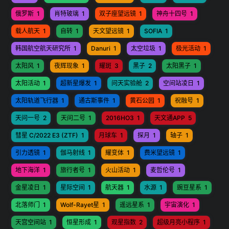
俄罗斯
1
肖特玻璃
1
双子座望远镜
1
神舟十四号
1
载人航天
1
自转
1
天文望远镜
1
SOFIA
1
韩国航空航天研究所
1
Danuri
1
太空垃圾
1
极光活动
1
太阳风
1
夜辉现象
1
耀斑
3
黑子
2
太阳黑子
1
太阳活动
1
超新星爆发
1
问天实验舱
2
空间站凌日
1
太阳轨道飞行器
1
通古斯事件
1
黄石公园
1
祝融号
1
天问一号
2
天问二号
1
2016HO3
1
天文通APP
5
彗星 C/2022 E3 (ZTF)
1
月球车
1
探月
1
轴子
1
引力透镜
1
伽马射线
1
耀变体
1
费米望远镜
1
地下海洋
1
旅行者号
1
火山活动
1
麦哲伦号
1
金星凌日
1
星际空间
1
航天器
1
水源
1
豌豆星系
1
北落师门
1
Wolf-Rayet星
1
遥远星系
1
宇宙演化
1
天宫空间站
1
恒星形成
1
观星指数
2
超级月亮小程序
1