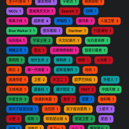
主小行星带
1
撞击地球
1
宇航员
1
骨质疏松
1
NEOs
1
夏威夷天文台
1
SpaceX
2
日珥
1
等离子体
1
超新星
4
参宿四
1
银河系
7
人造卫星
3
Blue Walker 3
1
星际客船
1
Starliner
1
行星演化
1
仙后座A
1
宇宙尘埃
2
天文纪录片
1
化石星系群
1
嫦娥五号
1
雷达
1
日冕物质抛射
1
彗星拦截者
1
奥陌陌
1
地外生命
2
暗物质
2
暗星
1
火流星
1
陨石
2
第一代恒星
1
超新星爆炸
1
地核
1
逃逸恒星
1
卫星
2
木卫二
1
欧罗巴快船
1
外星人
1
无线电波
1
晨昏线
1
潮汐锁定
1
FAST
2
中国天眼
2
外星生命
3
快速射电暴
1
盖亚
1
星震
1
伽利略
1
南双子座望远镜
1
法厄同
1
双子座流星雨
1
土星环
1
土星
2
哈勃
1
哈勃望远镜
5
星链卫星
3
星团
1
磁场
3
洞察号
1
木卫一
1
火山
2
蟹状星云
1