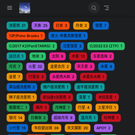
跳至主要內容
流星雨
21
天象
25
日食
3
月食
2
彗星
7
12P/Pons-Brooks
1
庞士-布鲁克斯彗星
1
C/2017 K2(PanSTARRS)
2
泛星彗星
2
C/2022 E3 (ZTF)
1
远日点
1
地球
3
太阳
9
木星
12
五星连珠
2
月亮
7
火星
22
金星合月
2
天王星
3
水星
4
金星
7
行星合
3
水星西大距
2
水星东大距
1
英仙座流星雨
2
猎户座流星雨
1
金牛座流星雨
1
狮子座流星雨
1
武仙座τ流星雨
3
变星
1
米拉变星
1
蒭藁增二
1
满月
5
月掩星
1
行星
4
土星冲日
1
银河
14
日偏食
2
超级月亮
6
蓝月亮
1
灶神星
1
小行星
15
韦伯望远镜
36
天文摄影
20
APOY
2