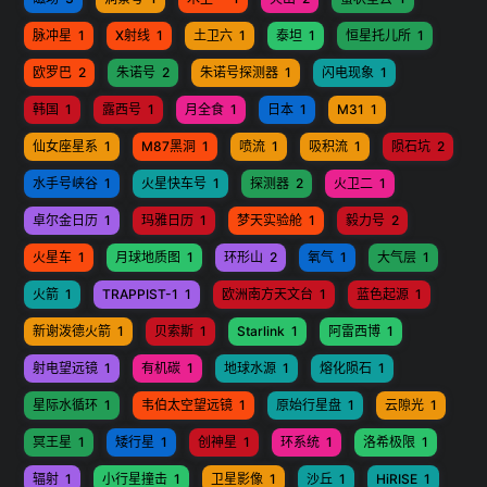
脉冲星
1
X射线
1
土卫六
1
泰坦
1
恒星托儿所
1
欧罗巴
2
朱诺号
2
朱诺号探测器
1
闪电现象
1
韩国
1
露西号
1
月全食
1
日本
1
M31
1
仙女座星系
1
M87黑洞
1
喷流
1
吸积流
1
陨石坑
2
水手号峡谷
1
火星快车号
1
探测器
2
火卫二
1
卓尔金日历
1
玛雅日历
1
梦天实验舱
1
毅力号
2
火星车
1
月球地质图
1
环形山
2
氧气
1
大气层
1
火箭
1
TRAPPIST-1
1
欧洲南方天文台
1
蓝色起源
1
新谢泼德火箭
1
贝索斯
1
Starlink
1
阿雷西博
1
射电望远镜
1
有机碳
1
地球水源
1
熔化陨石
1
星际水循环
1
韦伯太空望远镜
1
原始行星盘
1
云隙光
1
冥王星
1
矮行星
1
创神星
1
环系统
1
洛希极限
1
辐射
1
小行星撞击
1
卫星影像
1
沙丘
1
HiRISE
1