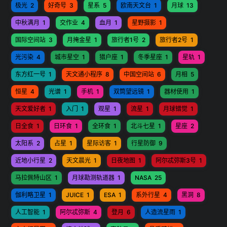
极光
2
好奇号
3
星系
5
欧南天文台
1
月球
13
中秋满月
1
交作业
4
血月
1
星野摄影
1
国际空间站
3
月掩金星
1
旅行者1号
2
旅行者2号
1
光污染
4
城市星空
1
猎户座
1
冬季星座
1
星轨
1
东方红一号
1
天文通小程序
8
中国空间站
6
月相
5
恒星
4
光谱
1
手机
1
双筒望远镜
1
器材使用
1
天文爱好者
1
入门
1
观星
1
流星
1
月球错觉
1
日全食
1
日环食
1
全环食
1
北斗七星
1
星座
2
太阳系
2
占星
1
星际访客
1
行星防御
9
近地小行星
2
天文晨光
1
日夜地图
1
阿尔忒弥斯3号
1
马拉佩特山区
1
月球勘测轨道器
1
NASA
25
伽利略卫星
1
JUICE
1
ESA
1
系外行星
4
黑洞
8
人工智能
1
阿尔忒弥斯
4
登月
6
人造流星雨
1