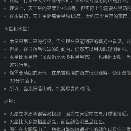
这两个行星在天空中靠得很近，金星很容易用肉眼观测到
理论上，天王星的亮度为+5.8等。但实际上你需要在黑暗
在本周初，天王星距离金星约1.5度，大约三个月亮的宽度
木星和水星：
木星是第二亮的行星。但它现在只能明亮的暮光中看见，
但是，在日落后很短的时间内，仍然可以用肉眼观测到它
水星比木星暗（虽然仍比大多数星星亮），也接近太阳。
这对行星。
你需要晴朗的天气，在未被遮挡的西方低空观察。使用双
30分钟落下。
所以，当太阳落山时，抓紧珍贵的时间。
火星：
火星在本周初很容易找到，因为在天空中它与月球很接近
火星比大多数恒星都亮，而且颜色明显呈红色。
即使在太阳落山后，您也可能能够通过它的颜色以及它不