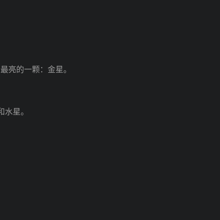
中最亮的一颗：金星。
和水星。