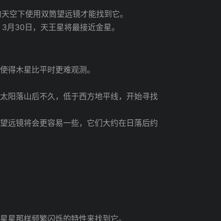
。
的天空下使用双筒望远镜才能找到它。
。3月30日，天王星将最接近金星。
这使得木星比平时更难观测。
。
当太阳落山后不久，低于西方地平线，开始寻找
筒望远镜将会更容易一些，它们大约在日落后约
。
像星星那样频繁闪烁的特性来找到它。