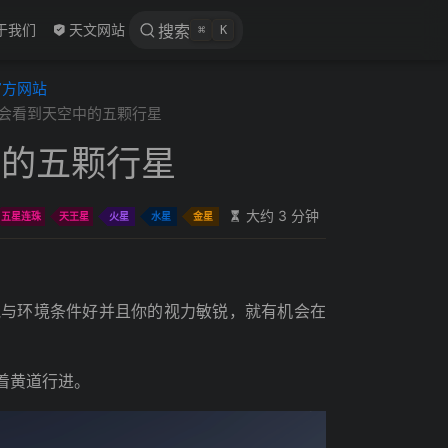
 new window
于我们
天文网站
搜索
⌘
K
官方网站
会看到天空中的五颗行星
中的五颗行星
大约 3 分钟
五星连珠
天王星
火星
水星
金星
气与环境条件好并且你的视力敏锐，就有机会在
着黄道行进。