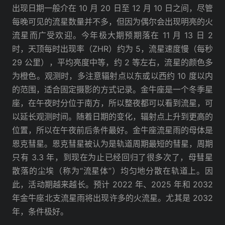
出现日期一般介在 10 月 20 日至 12 月 10 日之间，尽管
每晚可见的流星数量并不多，但因为偶尔会出现明亮的火
流星而广受欢迎。今年极大期预期落在 11 月 13 日 2
时，天顶每时出现率（ZHR）约为 5，流星速度慢（每秒
29 公里），平均亮度中等，约 2 等左右，流星的颜色多
为橙色。观测时，多注意辐射点以东或以西约 10 度以内
的范围，适合固定摄影的方式记录。金牛座是一个冬季星
座，在午夜时分位于南方，所以整夜都可以看到流星，可
以延长观测时间。随着日期的变化，辐射点上升到更高的
位置，所以在午夜前后条件最好。金牛座流星雨的母体是
恩克彗星。恩克彗星被认为是轨道周期最短的彗星，周期
只有 3.3 年，到现在为止已经回归了很多次了，母彗星
散落的尘埃（称为“流星体”）均匀地分散在轨道上。因
此，活动期越来越长。预计 2022 年、2025 年和 2032
年金牛座北支流星雨将出现许多的火流星。尤其是 2032
年，条件极好。