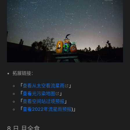
拓展链接：
open in new window
「
查看从太空看流星雨
」
open in new window
「
查看光污染地图
」
「
查看空间站过境预报
」
「
查看2022年流星雨预报
)」
8 日 月全食