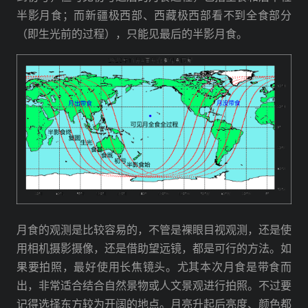
半影月食；而新疆极西部、西藏极西部看不到全食部分
（即生光前的过程），只能见最后的半影月食。
月食的观测是比较容易的，不管是裸眼目视观测，还是使
用相机摄影摄像，还是借助望远镜，都是可行的方法。如
果要拍照，最好使用长焦镜头。尤其本次月食是带食而
出，非常适合结合自然景物或人文景观进行拍照。不过要
记得选择东方较为开阔的地点。月亮升起后亮度、颜色都