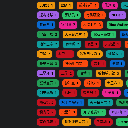
JUICE
1
ESA
1
系外行星
4
黑洞
8
人
撞击地球
1
宇航员
1
骨质疏松
1
NEOs
1
参宿四
1
银河系
7
人造卫星
3
Blue Walker
宇宙尘埃
2
天文纪录片
1
化石星系群
1
嫦
地外生命
2
暗物质
2
暗星
1
火流星
1
卫星
2
木卫二
1
欧罗巴快船
1
外星人
1
外星生命
3
快速射电暴
1
盖亚
1
星震
1
土星环
1
土星
2
哈勃
1
哈勃望远镜
5
蟹状星云
1
脉冲星
1
X射线
1
土卫六
1
闪电现象
1
韩国
1
露西号
1
月全食
1
陨石坑
2
水手号峡谷
1
火星快车号
1
探测
毅力号
2
火星车
1
月球地质图
1
环形山
2
蓝色起源
1
新谢泼德火箭
1
贝索斯
1
Starli