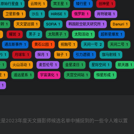
原始行星盘
1
云隙光
1
冥王星
1
矮行星
1
创神星
1
卫星影像
1
沙丘
1
HiRISE
1
俄罗斯
1
肖特玻璃
1
自转
1
天文望远镜
1
SOFIA
1
韩国航空航天研究所
1
Danuri
1
1
耀斑
3
黑子
2
太阳黑子
1
太阳活动
1
超新星爆发
1
通古斯事件
1
黄石公园
1
祝融号
1
天问一号
2
天问二号
1
F)
1
月球车
1
探月
1
轴子
1
引力透镜
1
伽马射线
1
号
1
火山活动
1
麦哲伦号
1
金星凌日
1
星际空间
1
航天器
1
星
1
遥远星系
1
宇宙演化
1
天宫空间站
1
恒星形成
1
1
是2023年度天文摄影师候选名单中捕捉到的一些令人难以置