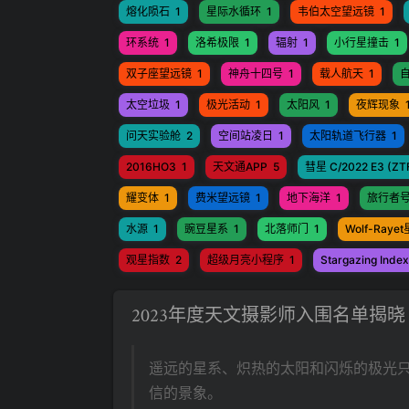
熔化陨石
1
星际水循环
1
韦伯太空望远镜
1
环系统
1
洛希极限
1
辐射
1
小行星撞击
1
双子座望远镜
1
神舟十四号
1
载人航天
1
太空垃圾
1
极光活动
1
太阳风
1
夜辉现象
问天实验舱
2
空间站凌日
1
太阳轨道飞行器
1
2016HO3
1
天文通APP
5
彗星 C/2022 E3 (ZT
耀变体
1
费米望远镜
1
地下海洋
1
旅行者
水源
1
豌豆星系
1
北落师门
1
Wolf-Rayet
观星指数
2
超级月亮小程序
1
Stargazing Index
2023年度天文摄影师入围名单揭晓
遥远的星系、炽热的太阳和闪烁的极光只
信的景象。