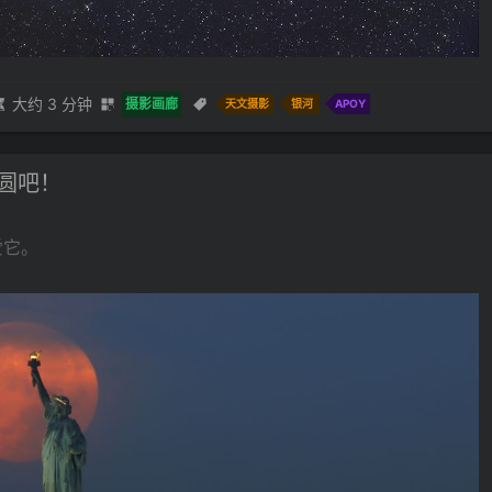
大约 3 分钟
摄影画廊
天文摄影
银河
APOY
圆吧！
爱它。