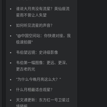
谁说大月亮没有流星？英仙座流
星雨不曾让人失望
如何听见流星的声音？
"@中国空间站：你快速对接，我
极速拍摄"
韦伯望远镜：史诗级影像
韦伯第一幅图像：更远、更深、
更古老的光
“为什么今晚月亮这么大？”
什么月相最适合观星？
天文通更新：东方红一号卫星过
境预报