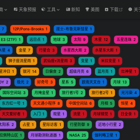
open in
南
天象预报
工具
新知
美图
下载
关
7
12P/Pons-Brooks
1
庞士-布鲁克斯彗星
1
 E3 (ZTF)
1
远日点
1
地球
3
太阳
9
木星
12
五星连珠
2
水星
4
金星
7
行星合
3
水星西大距
2
水星东大距
1
狮子座流星雨
1
武仙座τ流星雨
3
变星
1
米拉变星
1
星冲日
1
银河
14
日偏食
2
超级月亮
6
蓝月亮
1
灶神星
1
OY
2
极光
2
好奇号
3
星系
5
欧南天文台
1
月球
13
国际空间站
3
月掩金星
1
旅行者1号
2
旅行者2号
1
光污染
4
东方红一号
1
天文通小程序
8
中国空间站
6
月相
5
恒星
4
天文爱好者
1
入门
1
观星
1
流星
1
月球错觉
1
日全食
1
太阳系
2
占星
1
星际访客
1
行星防御
9
近地小行星
2
拉佩特山区
1
月球勘测轨道器
1
NASA
25
伽利略卫星
1