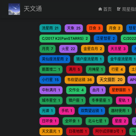
跳至主要內容
天文通
首页
观星指
流星雨
21
天象
25
日食
3
月食
2
彗星
C/2017 K2(PanSTARRS)
2
泛星彗星
2
C/2022
月亮
7
火星
22
金星合月
2
天王星
3
英仙座流星雨
2
猎户座流星雨
1
金牛座流星雨
1
蒭藁增二
1
满月
5
月掩星
1
行星
4
土
天文摄影
20
小行星
15
韦伯望远镜
36
AP
中秋满月
1
交作业
4
血月
1
星野摄影
1
城市星空
1
猎户座
1
冬季星座
1
星轨
1
光谱
1
手机
1
双筒望远镜
1
器材使用
1
日环食
1
全环食
1
北斗七星
1
星座
2
天文晨光
1
日夜地图
1
阿尔忒弥斯3号
1
马