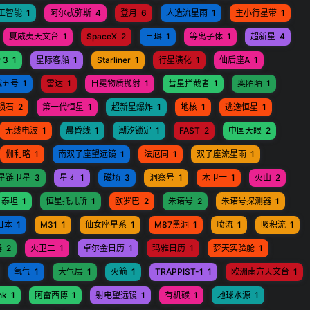
工智能
1
阿尔忒弥斯
4
登月
6
人造流星雨
1
主小行星带
1
夏威夷天文台
1
SpaceX
2
日珥
1
等离子体
1
超新星
4
 3
1
星际客船
1
Starliner
1
行星演化
1
仙后座A
1
娥五号
1
雷达
1
日冕物质抛射
1
彗星拦截者
1
奥陌陌
1
陨石
2
第一代恒星
1
超新星爆炸
1
地核
1
逃逸恒星
1
无线电波
1
晨昏线
1
潮汐锁定
1
FAST
2
中国天眼
2
伽利略
1
南双子座望远镜
1
法厄同
1
双子座流星雨
1
星链卫星
3
星团
1
磁场
3
洞察号
1
木卫一
1
火山
2
泰坦
1
恒星托儿所
1
欧罗巴
2
朱诺号
2
朱诺号探测器
1
日本
1
M31
1
仙女座星系
1
M87黑洞
1
喷流
1
吸积流
1
器
2
火卫二
1
卓尔金日历
1
玛雅日历
1
梦天实验舱
1
氧气
1
大气层
1
火箭
1
TRAPPIST-1
1
欧洲南方天文台
1
nk
1
阿雷西博
1
射电望远镜
1
有机碳
1
地球水源
1