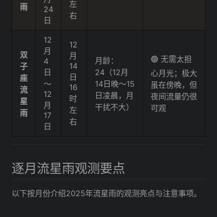
左
雨
24
右
日
12
12
月
双
月
🟢 无需太担
月龄：
4
14
子
日
24（12月
心月光；极大
日
座
～
14日晚～15
虽在傍晚，但
16
流
12
日凌晨，月
夜间流量仍很
时
星
月
干扰不大）
可观
左
雨
17
右
日
逐月流星雨观测要点
以下按月份介绍2025年流星雨的观测亮点与注意事项。