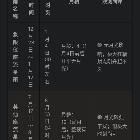
雨
月相
观测简评
时
时
名
间
刻
称
12
1
象
月
月
限
28
🟢 无月光影
4
月龄：4（1
仪
日
日
月4日前后
响；极大在辐
座
～
00
几乎无月
射点刚升起不
1
流
时
光）
久
月
星
左
12
雨
右
日
7
8
月
英
月
17
13
仙
月龄：
🟠 月光较强
日
日
座
19（满月
～
干扰；但极大
04
流
后，整夜有
8
时刻尚可
时
星
月光）
月