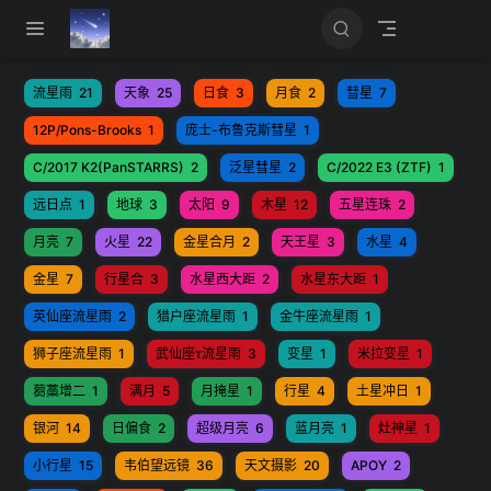
跳至主要內容
流星雨
21
天象
25
日食
3
月食
2
彗星
7
12P/Pons-Brooks
1
庞士-布鲁克斯彗星
1
C/2017 K2(PanSTARRS)
2
泛星彗星
2
C/2022 E3 (ZTF)
1
远日点
1
地球
3
太阳
9
木星
12
五星连珠
2
月亮
7
火星
22
金星合月
2
天王星
3
水星
4
金星
7
行星合
3
水星西大距
2
水星东大距
1
英仙座流星雨
2
猎户座流星雨
1
金牛座流星雨
1
狮子座流星雨
1
武仙座τ流星雨
3
变星
1
米拉变星
1
蒭藁增二
1
满月
5
月掩星
1
行星
4
土星冲日
1
银河
14
日偏食
2
超级月亮
6
蓝月亮
1
灶神星
1
小行星
15
韦伯望远镜
36
天文摄影
20
APOY
2