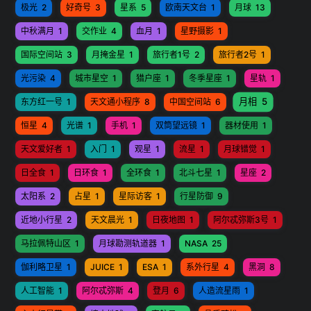
极光
2
好奇号
3
星系
5
欧南天文台
1
月球
13
中秋满月
1
交作业
4
血月
1
星野摄影
1
国际空间站
3
月掩金星
1
旅行者1号
2
旅行者2号
1
光污染
4
城市星空
1
猎户座
1
冬季星座
1
星轨
1
月相
5
东方红一号
1
天文通小程序
8
中国空间站
6
恒星
4
光谱
1
手机
1
双筒望远镜
1
器材使用
1
天文爱好者
1
入门
1
观星
1
流星
1
月球错觉
1
日全食
1
日环食
1
全环食
1
北斗七星
1
星座
2
太阳系
2
占星
1
星际访客
1
行星防御
9
近地小行星
2
天文晨光
1
日夜地图
1
阿尔忒弥斯3号
1
马拉佩特山区
1
月球勘测轨道器
1
NASA
25
伽利略卫星
1
JUICE
1
ESA
1
系外行星
4
黑洞
8
人工智能
1
阿尔忒弥斯
4
登月
6
人造流星雨
1