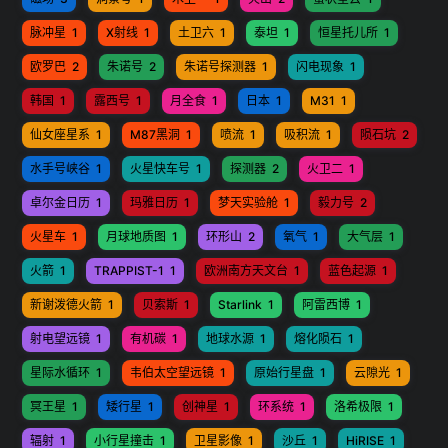
脉冲星
1
X射线
1
土卫六
1
泰坦
1
恒星托儿所
1
欧罗巴
2
朱诺号
2
朱诺号探测器
1
闪电现象
1
韩国
1
露西号
1
月全食
1
日本
1
M31
1
仙女座星系
1
M87黑洞
1
喷流
1
吸积流
1
陨石坑
2
水手号峡谷
1
火星快车号
1
探测器
2
火卫二
1
卓尔金日历
1
玛雅日历
1
梦天实验舱
1
毅力号
2
火星车
1
月球地质图
1
环形山
2
氧气
1
大气层
1
火箭
1
TRAPPIST-1
1
欧洲南方天文台
1
蓝色起源
1
新谢泼德火箭
1
贝索斯
1
Starlink
1
阿雷西博
1
射电望远镜
1
有机碳
1
地球水源
1
熔化陨石
1
星际水循环
1
韦伯太空望远镜
1
原始行星盘
1
云隙光
1
冥王星
1
矮行星
1
创神星
1
环系统
1
洛希极限
1
辐射
1
小行星撞击
1
卫星影像
1
沙丘
1
HiRISE
1