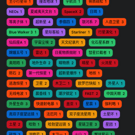
主小行星带
1
撞击地球
1
宇航员
1
骨质疏松
1
NEOs
1
夏威夷天文台
1
SpaceX
2
日珥
1
等离子体
1
超新星
4
参宿四
1
银河系
7
人造卫星
3
Blue Walker 3
1
星际客船
1
Starliner
1
行星演化
1
仙后座A
1
宇宙尘埃
2
天文纪录片
1
化石星系群
1
嫦娥五号
1
雷达
1
日冕物质抛射
1
彗星拦截者
1
奥陌陌
1
地外生命
2
暗物质
2
暗星
1
火流星
1
陨石
2
第一代恒星
1
超新星爆炸
1
地核
1
逃逸恒星
1
卫星
2
木卫二
1
欧罗巴快船
1
外星人
1
无线电波
1
晨昏线
1
潮汐锁定
1
FAST
2
中国天眼
2
外星生命
3
快速射电暴
1
盖亚
1
星震
1
伽利略
1
南双子座望远镜
1
法厄同
1
双子座流星雨
1
土星环
1
土星
2
哈勃
1
哈勃望远镜
5
星链卫星
3
星团
1
磁场
3
洞察号
1
木卫一
1
火山
2
蟹状星云
1