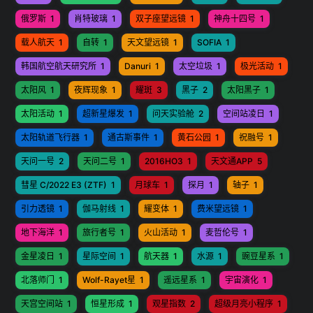
俄罗斯
1
肖特玻璃
1
双子座望远镜
1
神舟十四号
1
载人航天
1
自转
1
天文望远镜
1
SOFIA
1
韩国航空航天研究所
1
Danuri
1
太空垃圾
1
极光活动
1
太阳风
1
夜辉现象
1
耀斑
3
黑子
2
太阳黑子
1
太阳活动
1
超新星爆发
1
问天实验舱
2
空间站凌日
1
太阳轨道飞行器
1
通古斯事件
1
黄石公园
1
祝融号
1
天问一号
2
天问二号
1
2016HO3
1
天文通APP
5
彗星 C/2022 E3 (ZTF)
1
月球车
1
探月
1
轴子
1
引力透镜
1
伽马射线
1
耀变体
1
费米望远镜
1
地下海洋
1
旅行者号
1
火山活动
1
麦哲伦号
1
金星凌日
1
星际空间
1
航天器
1
水源
1
豌豆星系
1
北落师门
1
Wolf-Rayet星
1
遥远星系
1
宇宙演化
1
天宫空间站
1
恒星形成
1
观星指数
2
超级月亮小程序
1