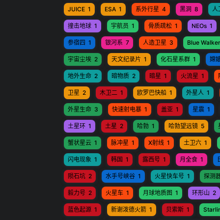
JUICE
1
ESA
1
系外行星
4
黑洞
8
人
撞击地球
1
宇航员
1
骨质疏松
1
NEOs
1
参宿四
1
银河系
7
人造卫星
3
Blue Walker
宇宙尘埃
2
天文纪录片
1
化石星系群
1
嫦
地外生命
2
暗物质
2
暗星
1
火流星
1
卫星
2
木卫二
1
欧罗巴快船
1
外星人
1
外星生命
3
快速射电暴
1
盖亚
1
星震
1
土星环
1
土星
2
哈勃
1
哈勃望远镜
5
蟹状星云
1
脉冲星
1
X射线
1
土卫六
1
闪电现象
1
韩国
1
露西号
1
月全食
1
陨石坑
2
水手号峡谷
1
火星快车号
1
探测
毅力号
2
火星车
1
月球地质图
1
环形山
2
蓝色起源
1
新谢泼德火箭
1
贝索斯
1
Starli