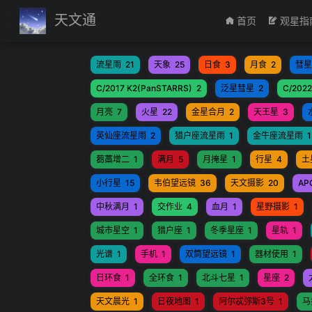
跳至主要內容
天文通
首页
观星指
流星雨
21
天象
25
日食
3
月食
2
彗星
C/2017 K2(PanSTARRS)
2
泛星彗星
2
C/2022
月亮
7
火星
22
金星合月
2
天王星
3
英仙座流星雨
2
猎户座流星雨
1
金牛座流星雨
1
蒭藁增二
1
满月
5
月掩星
1
行星
4
土
小行星
15
韦伯望远镜
36
天文摄影
20
AP
中秋满月
1
交作业
4
血月
1
星野摄影
1
城市星空
1
猎户座
1
冬季星座
1
星轨
1
光谱
1
手机
1
双筒望远镜
1
器材使用
1
日环食
1
全环食
1
北斗七星
1
星座
2
天文晨光
1
日夜地图
1
阿尔忒弥斯3号
1
马