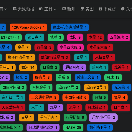
open in
南
天象预报
工具
新知
美图
下载
关
7
12P/Pons-Brooks
1
庞士-布鲁克斯彗星
1
 E3 (ZTF)
1
远日点
1
地球
3
太阳
9
木星
12
五星连珠
2
水星
4
金星
7
行星合
3
水星西大距
2
水星东大距
1
狮子座流星雨
1
武仙座τ流星雨
3
变星
1
米拉变星
1
星冲日
1
银河
14
日偏食
2
超级月亮
6
蓝月亮
1
灶神星
1
OY
2
极光
2
好奇号
3
星系
5
欧南天文台
1
月球
13
国际空间站
3
月掩金星
1
旅行者1号
2
旅行者2号
1
光污染
4
东方红一号
1
天文通小程序
8
中国空间站
6
月相
5
恒星
4
天文爱好者
1
入门
1
观星
1
流星
1
月球错觉
1
日全食
1
近地小行星
2
太阳系
2
占星
1
星际访客
1
行星防御
9
拉佩特山区
1
月球勘测轨道器
1
NASA
25
伽利略卫星
1