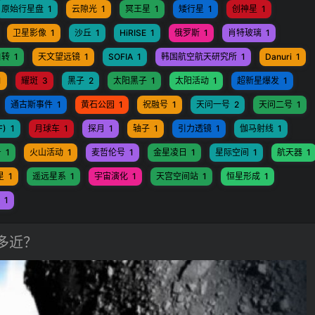
原始行星盘
1
云隙光
1
冥王星
1
矮行星
1
创神星
1
卫星影像
1
沙丘
1
HiRISE
1
俄罗斯
1
肖特玻璃
1
自转
1
天文望远镜
1
SOFIA
1
韩国航空航天研究所
1
Danuri
1
1
耀斑
3
黑子
2
太阳黑子
1
太阳活动
1
超新星爆发
1
通古斯事件
1
黄石公园
1
祝融号
1
天问一号
2
天问二号
1
F)
1
月球车
1
探月
1
轴子
1
引力透镜
1
伽马射线
1
号
1
火山活动
1
麦哲伦号
1
金星凌日
1
星际空间
1
航天器
1
星
1
遥远星系
1
宇宙演化
1
天宫空间站
1
恒星形成
1
1
球多近？