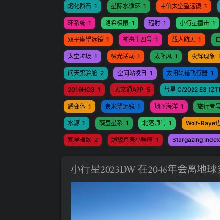
熔化陨石
1
星际水循环
1
韦伯太空望远镜
1
环系统
1
洛希极限
1
辐射
1
小行星撞击
1
双子座望远镜
1
神舟十四号
1
载人航天
1
太空垃圾
1
极光活动
1
太阳风
1
夜辉现象
问天实验舱
2
空间站凌日
1
太阳轨道飞行器
1
2016HO3
1
天文通APP
5
彗星 C/2022 E3 (ZT
耀变体
1
费米望远镜
1
地下海洋
1
旅行者
水源
1
豌豆星系
1
北落师门
1
Wolf-Rayet
观星指数
2
超级月亮小程序
1
Stargazing Index
小行星2023DW 在2046年会离地