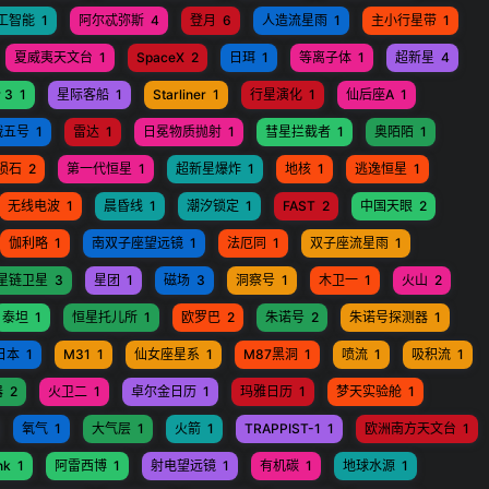
工智能
1
阿尔忒弥斯
4
登月
6
人造流星雨
1
主小行星带
1
夏威夷天文台
1
SpaceX
2
日珥
1
等离子体
1
超新星
4
 3
1
星际客船
1
Starliner
1
行星演化
1
仙后座A
1
娥五号
1
雷达
1
日冕物质抛射
1
彗星拦截者
1
奥陌陌
1
陨石
2
第一代恒星
1
超新星爆炸
1
地核
1
逃逸恒星
1
无线电波
1
晨昏线
1
潮汐锁定
1
FAST
2
中国天眼
2
伽利略
1
南双子座望远镜
1
法厄同
1
双子座流星雨
1
星链卫星
3
星团
1
磁场
3
洞察号
1
木卫一
1
火山
2
泰坦
1
恒星托儿所
1
欧罗巴
2
朱诺号
2
朱诺号探测器
1
日本
1
M31
1
仙女座星系
1
M87黑洞
1
喷流
1
吸积流
1
器
2
火卫二
1
卓尔金日历
1
玛雅日历
1
梦天实验舱
1
氧气
1
大气层
1
火箭
1
TRAPPIST-1
1
欧洲南方天文台
1
nk
1
阿雷西博
1
射电望远镜
1
有机碳
1
地球水源
1